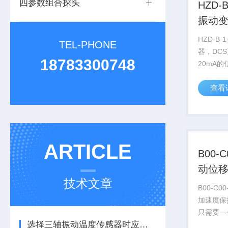
四参数组合探头
HZD-B
振动
HZD-B-
TEL-PHONE
器，DC
18783300748
20mA
制生产的T
查看
机壳振动
满足这种
质量轻、稳
ARTICLE
B00-C
动位
技术文章
送器
B00-C0
加速度保
只需要一
选择三轴振动温度传感器时应注意的细节
入。我公