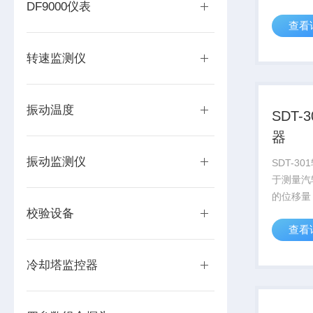
DF9000仪表
量，与位
查看
完成位移
流输出等
转速监测仪
变送器主要
振动温度
SDT
器
振动监测仪
SDT-3
于测量汽
的位移量
校验设备
合即可完
查看
警、恒流
热膨胀变
轮机汽缸
冷却塔监控器
变送器与..