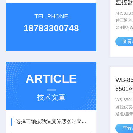
监控
KR939
TEL-PHONE
种三通道
18783300748
显测控仪
温度液位
查看
ARTICLE
WB-8
850
技术文章
表
WB-850
监控仪表
通道Ⅰ显
选择三轴振动温度传感器时应注意的细节
通道Ⅱ显
查看
数值。