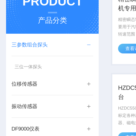
PRODUCT
机专
产品分类
精密瞬态
要用于汽
转速范围：0
三参数组合探头
查看
三位一体探头
位移传感器
HZD
台
振动传感器
HZDC5
标定各种
器、磁电
DF9000仪表
流位移传