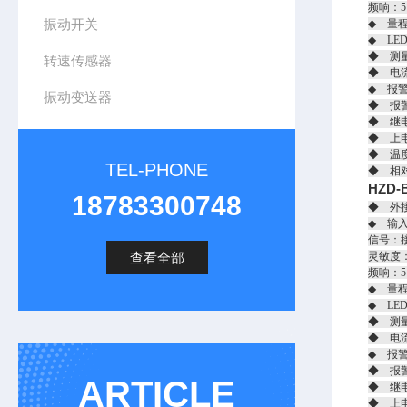
频响：5
振动开关
◆ 量程
◆ LE
◆ 测
转速传感器
◆ 电流
◆ 报
振动变送器
◆ 报
◆ 继电
◆ 上
◆ 温度
TEL-PHONE
◆ 相
HZD-
18783300748
◆ 外接
◆ 输
信号：
查看全部
灵敏度：2
频响：5
◆ 量程
◆ LE
◆ 测
◆ 电流
◆ 报
◆ 报
ARTICLE
◆ 继电
◆ 上