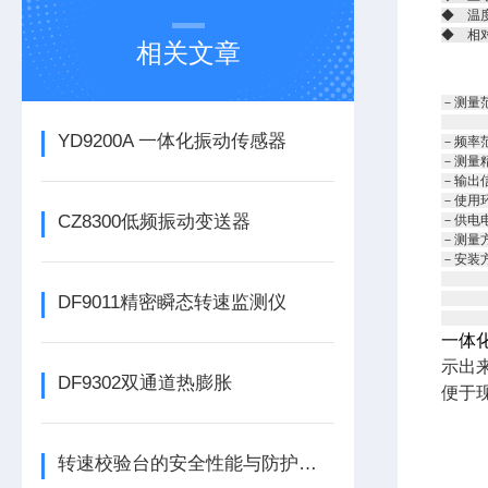
◆ 温度
◆ 相
相关文章
－测量范
烈度：
YD9200A 一体化振动传感器
－频率范
－测量精
－输出信
－使用环
CZ8300低频振动变送器
－供电电
－测量
－安装方
外型尺
底板安
DF9011精密瞬态转速监测仪
固定
一体
示出
DF9302双通道热膨胀
便于
转速校验台的安全性能与防护措施