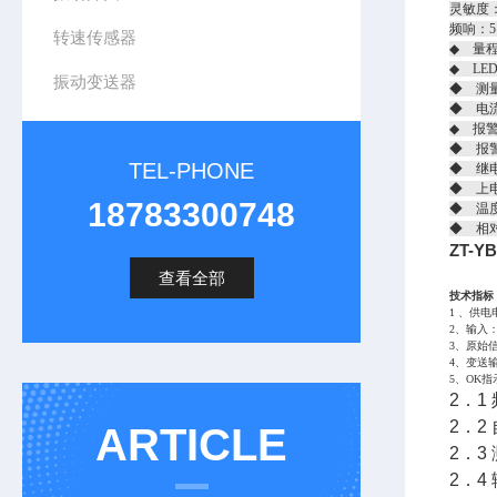
灵敏度：2
频响：5
转速传感器
◆ 量程
◆ LE
振动变送器
◆ 测
◆ 电流
◆ 报
◆ 报
TEL-PHONE
◆ 继电
◆ 上
18783300748
◆ 温度
◆ 相
ZT-
查看全部
技术指标
1 、供电
2、输入
3、原始信
4、变送输
5、OK
2．1 
2．2
ARTICLE
2．3
2．4