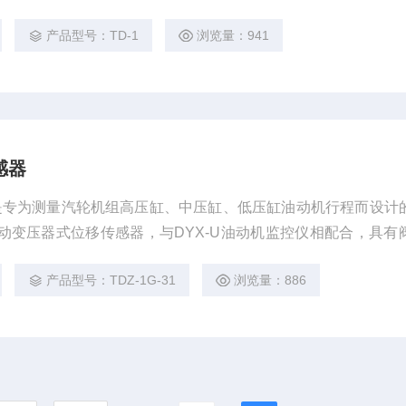
等功能。外壳为不锈钢，具有结构简单、精度高、免保护等优点
产品型号：TD-1
浏览量：941
感器
传感器是专为测量汽轮机组高压缸、中压缸、低压缸油动机行程而设计
差动变压器式位移传感器，与DYX-U油动机监控仪相配合，具有
流输出等功能。外壳为不锈钢，具有结构简单、精度高、免保
产品型号：TDZ-1G-31
浏览量：886