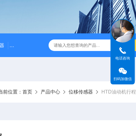
器
NE3100电涡流位移传感器
三轴振动传感器 加速度
电话咨询
扫码加微信
当前位置：
首页
产品中心
位移传感器
HTD油动机行