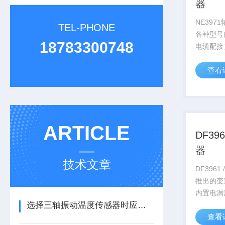
器
NE397
TEL-PHONE
各种型号
18783300748
电缆配接
转速信号
查看
换成对应
输出，便
非常适用
和数据...
ARTICLE
DF39
器
技术文章
DF396
推出的变
内置电涡
选择三轴振动温度传感器时应注意的细节
直接与8
查看
（加延伸