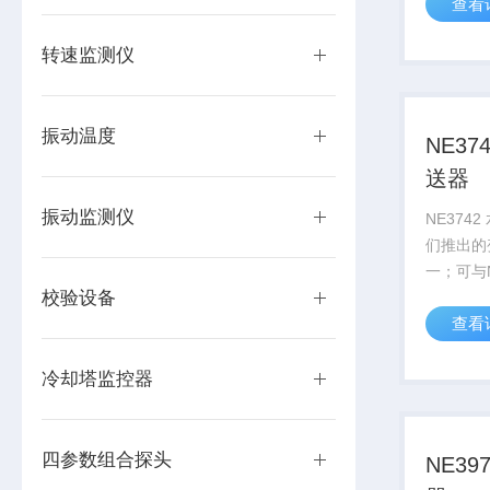
查看
振动峰－
速）进行
转速监测仪
拟电流或
传感器...
振动温度
NE37
送器
振动监测仪
NE374
们推出的
一；可与N
校验设备
感器相连
查看
路；将所
值通过精
应量程的
冷却塔监控器
便于远...
四参数组合探头
NE3