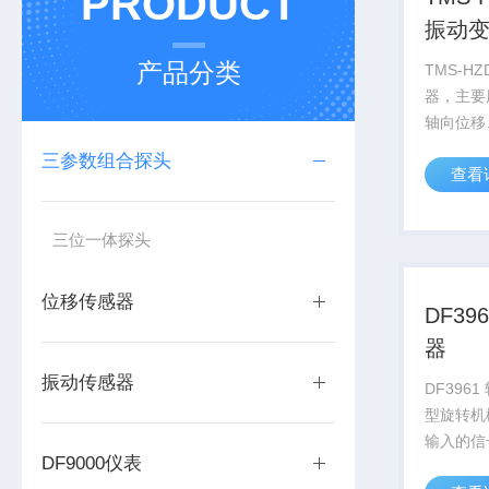
PRODUCT
振动
产品分类
TMS-H
器，主要
轴向位移
涂层厚度
三参数组合探头
查看
便，可与
等设备连
原理实现
三位一体探头
圈的磁力线
位移传感器
DF39
器
振动传感器
DF396
型旋转机
输入的信
DF9000仪表
感器,可