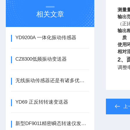
测量
相关文章
输出
（正
输出
YD9200A 一体化振动传感器
质
使用
相对
CZ8300低频振动变送器
2
、
调整
无线振动传感器还是有诸多优势的
YD69 正反转转速变送器
上
新型DF9011精密瞬态转速仪发布，为工业转速监测带来革新