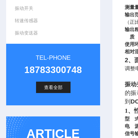
测量
振动开关
输出
转速传感器
（正
输出
振动变送器
质
使用
相对
TEL-PHONE
2
、
18783300748
调整
振动
查看全部
的振
到
D
1
、
型 
电 
ARTICLE
信号