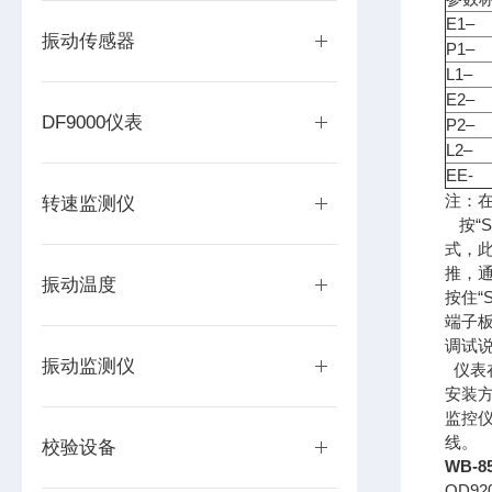
E1–
振动传感器
P1–
L1–
E2–
DF9000仪表
P2–
L2–
EE-
注：
转速监测仪
按“S
式，此
推，通
振动温度
按住“
端子
调试
振动监测仪
仪表
安装
监控
线。
校验设备
WB-8
OD920