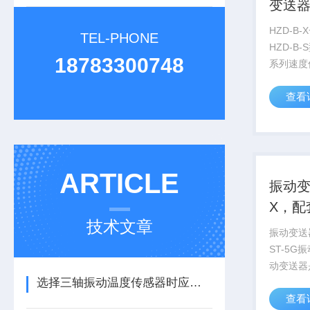
变送
HZD-B
TEL-PHONE
HZD-B
18783300748
系列速度
要用于检
查看
如机壳振
振动等；
衡、不对
轴承损坏..
ARTICLE
振动变
X，配
技术文章
传感
振动变送器
ST-5G
动变送器
选择三轴振动温度传感器时应注意的细节
的智能振
查看
通过ST