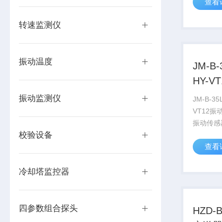
查看
振动测量
济型高精
转速监测仪
送器可直
或...
振动温度
JM-B-
HY-
振动监测仪
JM-B-35L
VT12
振动传感
校验设备
成在一起
查看
量系统，
DCS、
量风机、
冷却塔监控器
四参数组合探头
HZD