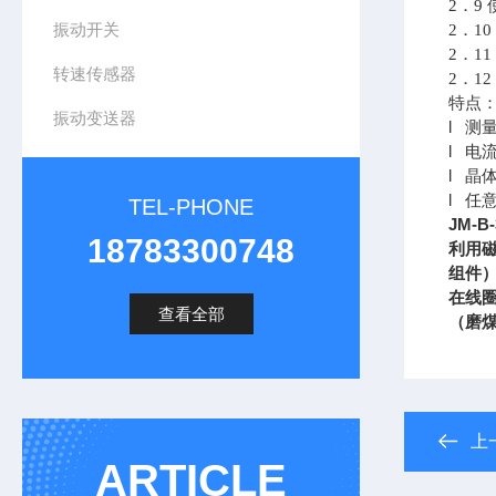
2
．9 
振动开关
2
．10
2
．11
转速传感器
2
．12
特点
振动变送器
l 测
l 电
l 晶
l 任
TEL-PHONE
JM-B
18783300748
利用
组件
在线
查看全部
（磨
上
ARTICLE