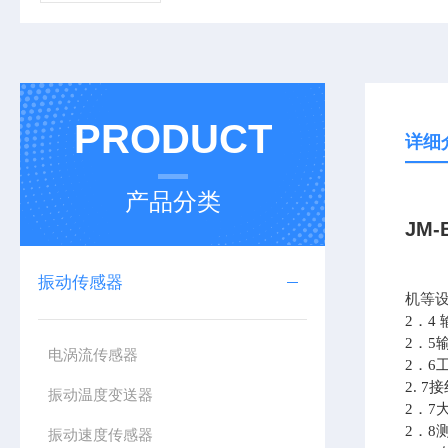
PRODUCT
详细
产品分类
JM-
振动传感器
机等
2
．4
2
．5
电涡流传感器
2
．6
2. 7
接
振动温度变送器
2
．7
2
．8
振动速度传感器