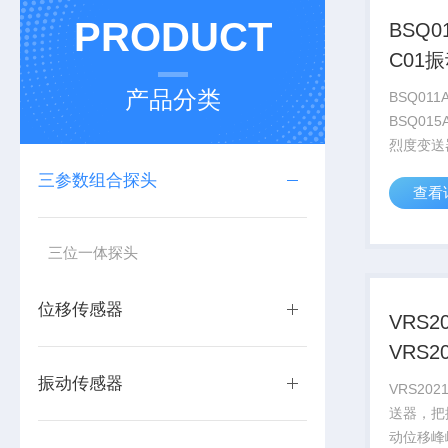
PRODUCT
BSQ01
C01
升级
产品分类
BSQ011A
BSQ015
烈度变送
度有效值
三参数组合探头
查看
过液晶屏
标准的4-
接连接D..
三位一体探头
位移传感器
VRS2
VRS
振动传感器
VRS202
送器，把
动位移峰