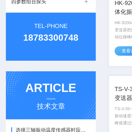
四参数组合探头
HK-9
体化
HK-92
TEL-PHONE
变送器把
18783300748
动位移峰
出来，并
查看
安电流输出
PLC或
机辊筒振动
ARTICLE
TS-V
变送
技术文章
TS-V-
振动速度
峰值通过
选择三轴振动温度传感器时应注意的细节
且带有标