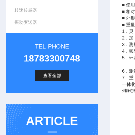
■ 使用
转速传感器
■ 相
■ 外
振动变送器
■ 重量
1．灵 
2．加 
3．测
TEL-PHONE
4．频
18783300748
5．环
-1
6．
查看全部
7．重 
一体化
列静态
ARTICLE