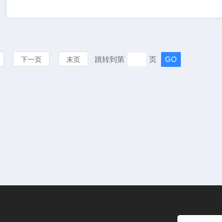
确稳定，并且安装简单，广泛
应用于车辆，电机，风机，汽
轮机的转速测量。
跳转到第
页
下一页
末页