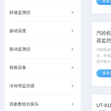
查看
高度集成
可以根据
转速监测仪
显示，报
毫...
振动温度
汽轮
器监
振动监测仪
汽轮机油
仪，传感
进行放大
校验设备
矩形脉冲
查看
更宽，可
信号也更
简单，广
冷却塔监控器
机，风机
四参数组合探头
UT-