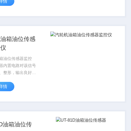
详情
下实现智能化，量程
客户需求可调，LED
警，及标准的4-20
机油箱油位传感
控仪
箱油位传感器监控
器内置电路对该信号
、整形，输出良好的
信号，测量频率范围
详情
以测量0转速，输出
精确稳定，并且安装
泛应用于车辆，电
，汽轮机的转速...
81D油箱油位传