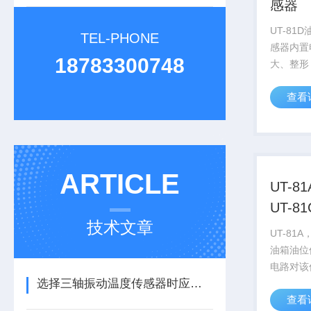
感器
UT-81
TEL-PHONE
感器内置
18783300748
大、整形
冲信号，
查看
可以测量
更精确稳
广泛应用
机，汽轮机
ARTICLE
UT-8
UT-
技术文章
感器
UT-81A
油箱油位
电路对该
选择三轴振动温度传感器时应注意的细节
形，输出
查看
号，测量