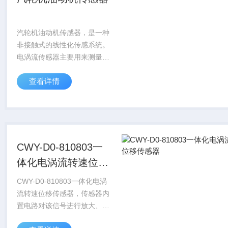
汽轮机油动机传感器，是一种
非接触式的线性化传感系统。
电涡流传感器主要用来测量探
头与被测物体之间静态和动态
查看详情
距离，被测物体一般为铁氧
体，探头的交变电磁场被铁氧
体所吸收，传感器的电子电路
感应并处理该变化量，...
CWY-D0-810803一
体化电涡流转速位移
传感器
CWY-D0-810803一体化电涡
流转速位移传感器，传感器内
置电路对该信号进行放大、整
形，输出良好的矩形脉冲信