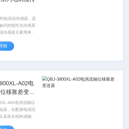
0系列电涡流传感器，是
触式的线性化传感系
流传感器主要用来测
被测物体之间静态和
详情
，被测物体一般为铁
头的交变电磁场被铁
收，传感器的电子电
理该...
800XL-A02电
轴位移胀差变送
00XL-A02电涡流轴位
送器，在配接电涡流
头及延长线构成轴向
密测量系统，产品在