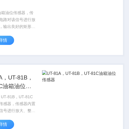
D油箱油位传感器，传
电路对该信号进行放
，输出良好的矩形脉
测量频率范围更宽，
详情
0转速，输出信号也
定，并且安装简单，
于车辆，电机，风
的转速...
1A，UT-81B，
81C油箱油位传
，UT-81B，UT-81C
传感器，传感器内置
信号进行放大、整
良好的矩形脉冲信
详情
频率范围更宽，可以