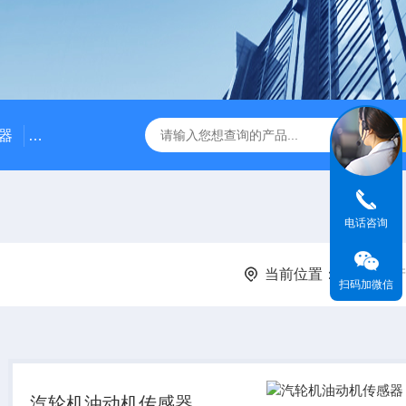
器
NE3100电涡流位移传感器
三轴振动传感器 加速度
电话咨询
当前位置：
首页
产
扫码加微信
汽轮机油动机传感器