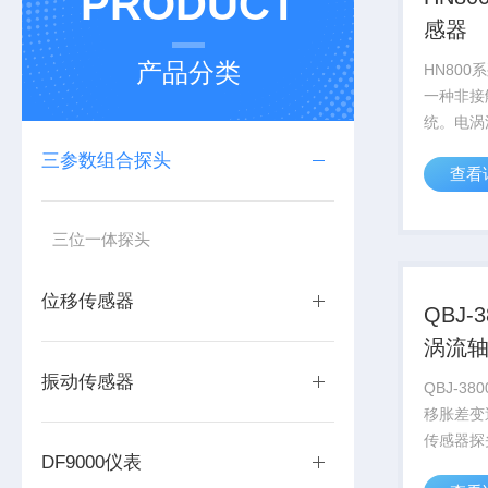
PRODUCT
感器
产品分类
HN80
一种非接
统。电涡
量探头与
三参数组合探头
查看
动态距离
氧体，探
氧体所吸
三位一体探头
路感应并处
位移传感器
QBJ-3
涡流
器
振动传感器
QBJ-38
移胀差变
传感器探
DF9000仪表
位移的精