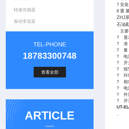
7 安
转速传感器
8 重 
ZH
振动变送器
石油
主要
? 显
TEL-PHONE
? 准
? 量
18783300748
? 电
? 开
? 
查看全部
? 环
? 相
? 电源
? 外
? 开
UT-8
ARTICLE
、