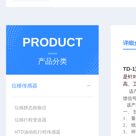
PRODUCT
详细
产品分类
TD
是针
高、
位移传感器
该
馈信
该产
位移静态校验仪
一、 技
1、 
位移行程变送器
2、 
HTD油动机行程传感器
3、 