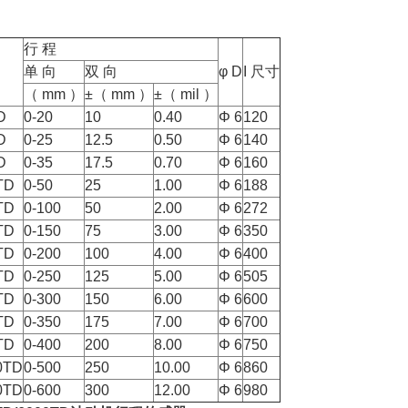
行 程
单 向
双 向
φ D
I 尺寸
（ mm ）
±（ mm ）
±（ mil ）
D
0-20
10
0.40
Φ 6
120
D
0-25
12.5
0.50
Φ 6
140
D
0-35
17.5
0.70
Φ 6
160
TD
0-50
25
1.00
Φ 6
188
TD
0-100
50
2.00
Φ 6
272
TD
0-150
75
3.00
Φ 6
350
TD
0-200
100
4.00
Φ 6
400
TD
0-250
125
5.00
Φ 6
505
TD
0-300
150
6.00
Φ 6
600
TD
0-350
175
7.00
Φ 6
700
TD
0-400
200
8.00
Φ 6
750
0TD
0-500
250
10.00
Φ 6
860
0TD
0-600
300
12.00
Φ 6
980