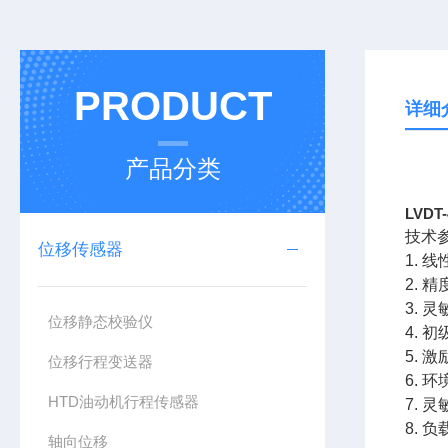
PRODUCT
详细
产品分类
LVD
技术
位移传感器
1. 
2. 精
3. 灵
位移静态校验仪
4. 
5. 
位移行程变送器
6. 环
HTD油动机行程传感器
7. 灵
8. 负
轴向位移