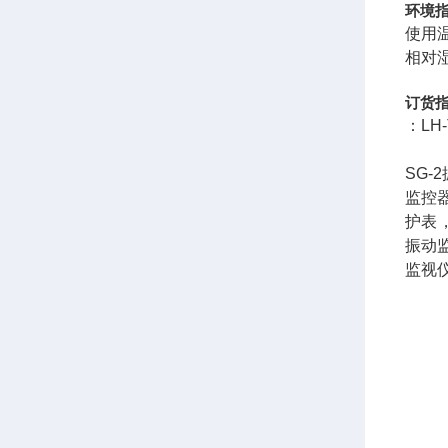
环境
使用温
相对湿
订货
：LH
SG-
监控器
护表，
振动监
监视仪