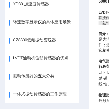
500
YD30 加速度传感器
LVD
联接
转速数字显示仪的具体应用场景
该产
简介
是为
CZ8300低频振动变送器
件；
它精
LVDT油动机位移传感器的优点分别有这几点
电气
行程
LH-
振动传感器的五大分类
励 磁
线 性
一体式振动传感器的工作原理是什么？
物理
外形