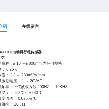
介绍
在线留言
T-4000TD油动机行程传感器
参数：
线性量程：± 10 ～± 800mm 内任何规格
度： 0.25%
敏度： 2.8 ～ 230mV/V/mm
初级激励电压： 1 ～ 20VAC
激励频率：正弦波或方波 400HZ ～ 10KHZ
境温度： -50 ℃～ +280 ℃
敏度漂移： 0.025%/ ℃
载阻抗： 20K Ω