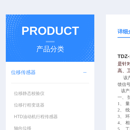
PRODUCT
详细
产品分类
TDZ
是针
高、
位移传感器
该
馈信
该产
位移静态校验仪
一、 技
1、 
位移行程变送器
2、 
HTD油动机行程传感器
3、 
4、 
轴向位移
5、 