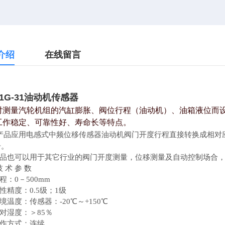
介绍
在线留言
-1G-31油动机传感器
对测量汽轮机组的汽缸膨胀、阀位行程（油动机）、油箱液位而
工作稳定、可靠性好、寿命长等特点。
产品应用电感式中频位移传感器油动机阀门开度行程直接转换成相对
号。
品也可以用于其它行业的阀门开度测量，位移测量及自动控制场合，
 术 参 数
量程：0－500mm
线性精度：0.5级；1级
环境温度：传感器：-20℃～+150℃
相对湿度：＞85％
工作方式：连续