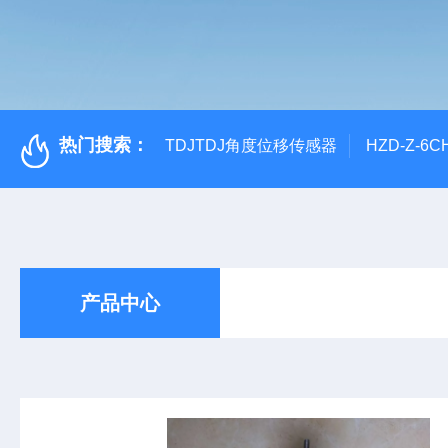
热门搜索：
TDJTDJ角度位移传感器
HZD-Z-6
产品中心