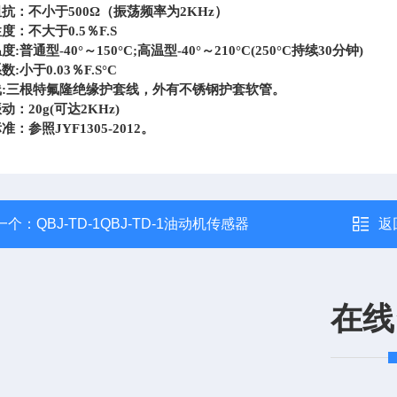
抗：不小于500Ω（振荡频率为2KHz）
度：不大于0.5％F.S
:普通型-40°～150°C;高温型-40°～210°C(250°C持续30分钟)
:小于0.03％F.S°C
线:三根特氟隆绝缘护套线，外有不锈钢护套软管。
动：20g(可达2KHz)
准：参照JYF1305-2012。
一个：
QBJ-TD-1QBJ-TD-1油动机传感器
返
在线