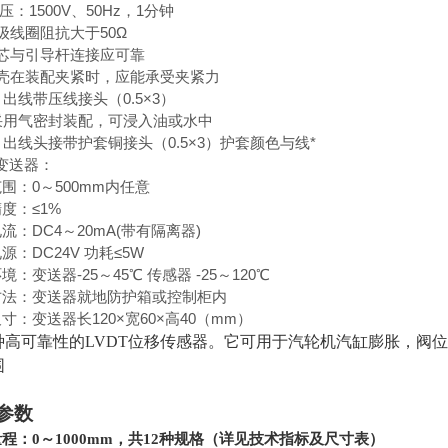
 压：1500V、50Hz，1分钟
级线圈阻抗大于50Ω
铁芯与引导杆连接应可靠
外壳在装配夹紧时，应能承受夹紧力
引出线带压线接头（0.5×3）
、采用气密封装配，可浸入油或水中
引出线头接带护套铜接头（0.5×3）护套颜色与线*
T变送器：
围：0～500mm内任意
度：≤1%
流：DC4～20mA(带有隔离器)
源：DC24V 功耗≤5W
境：变送器-25～45℃ 传感器 -25～120℃
方法：变送器就地防护箱或控制柜内
寸：变送器长120×宽60×高40（mm）
种高可靠性的LVDT位移传感器。它可用于汽轮机汽缸膨胀，阀
围
参数
程：0～1000mm，共12种规格（详见技术指标及尺寸表）