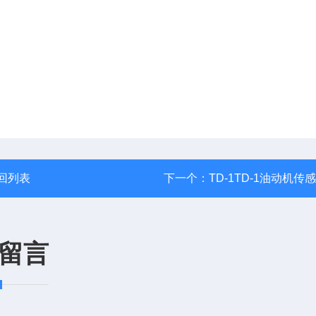
回列表
下一个：
TD-1TD-1油动机传
留言