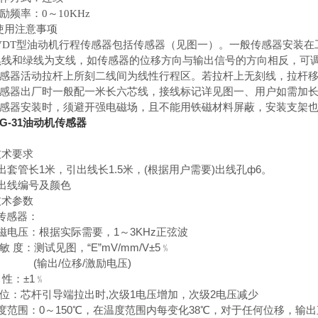
激励频率：0～10KHz
使用注意事项
LVDT型油动机行程传感器包括传感器（见图一）。一般传感器安装
黑线和绿线为支线，如传感器的位移方向与输出信号的方向相反，可
 传感器活动拉杆上所刻二线间为线性行程区。若拉杆上无刻线，拉杆
 传感器出厂时一般配一米长六芯线，接线标记详见图一、用户如需加
 传感器安装时，须避开强电磁场，且不能用铁磁材料屏蔽，安装支架
-1G-31油动机传感器
技术要求
出套管长1米，引出线长1.5米，(根据用户需要)出线孔ф6。
．引出线编号及颜色
技术参数
T传感器：
磁电压：根据实际需要，1～3KHz正弦波
 敏 度：测试见图，“E”mV/mm/V±5﹪
出/位移/激励电压)
线 性：±1﹪
 位：芯杆引导端拉出时,次级1电压增加，次级2电压减少
度范围：0～150℃，在温度范围内每变化38℃，对于任何位移，输出