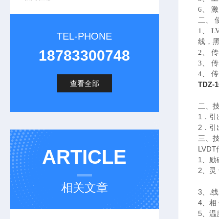
6、 
二、 
1、 
TEL-PHONE
线，
18783300748
2、
3、
4、
查看全部
TDZ
二、
1．引
2
三、
LVD
ARTICLE
1、励
2、灵
(输
相关文章
3、.
4、相
5、温