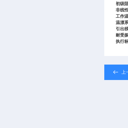
初级阻
非线性
工作温度
温漂系数
引出
耐受振
执行标
上