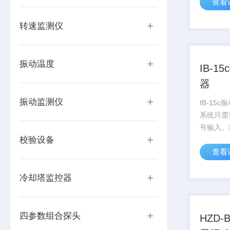
查看
化机壳振
地满足这
转速监测仪
小、质量轻
振动温度
IB-
器
振动监测仪
IB-15
系统只需
号输入。
校验设备
TD920
查看
变送传感
要求，具
稳定可靠等
冷却塔监控器
四参数组合探头
HZD-