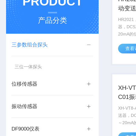
PRODUCT
动变
产品分类
HR202
器，DC
20mA
制生产的T
三参数组合探头
查看
机壳振动
满足这种
质量轻、稳
三位一体探头
位移传感器
XH-VT
C01
振动传感器
XH-VT8
送器，D
～20m
DF9000仪表
研制生产的