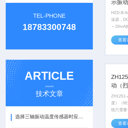
示振
HZD-B
TEL-PHONE
送器，D
18783300748
～20m
研制生产的
查看
化机壳振
地满足这
小、质量
*的...
ARTICLE
ZH125
动（
技术文章
变送
ZH1251
度）（转
统只需要
选择三轴振动温度传感器时应注意的细节
输入。我
查看
TD920