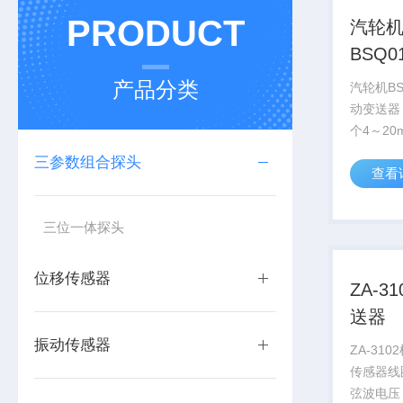
PRODUCT
汽轮
BSQ0
震动
产品分类
汽轮机BS
动变送器
个4～2
司研制生产
三参数组合探头
查看
体化机壳
好地满足
小、质量
三位一体探头
位移传感器
ZA-3
送器
振动传感器
ZA-31
传感器线
弦波电压