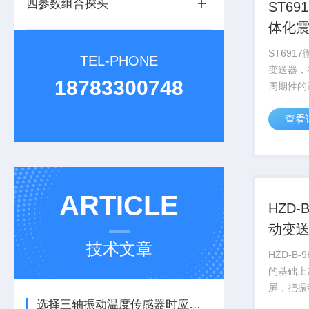
四参数组合探头
ST6
体化
ST691
TEL-PHONE
变送器，
18783300748
周期性的
该电压处
查看
轮的转速
是自发电
电，结构
出信号强，
ARTICLE
HZD-B
动变
技术文章
HZD-B-
的基础上
屏，把振
选择三轴振动温度传感器时应注意的细节
位移峰峰