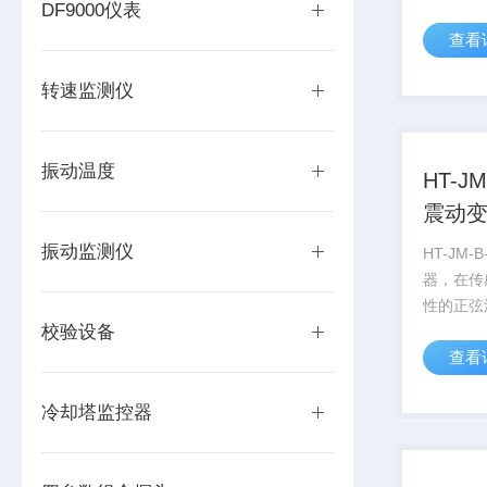
DF9000仪表
计数，就
查看
磁电式转
感器，不
转速监测仪
单，性能
抗干扰性能
振动温度
HT-J
震动
振动监测仪
HT-JM
器，在传
性的正弦
校验设备
压处理计
查看
转速。磁
发电传感
构简单，
冷却塔监控器
强，抗干扰