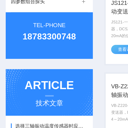
四参数组合探头
JS1
动变
JS121
TEL-PHONE
器，DC
18783300748
20mA
制生产的T
查看
机壳振动
满足这种
质量轻、
性能...
ARTICLE
VB-Z
轴振
技术文章
VB-Z2
变送器，
4～20
选择三轴振动温度传感器时应注意的细节
研制生产的