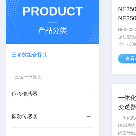
PRODUCT
NE35
NE3
变送
产品分类
NE3502
振动变送
个4～2
司研制生产
三参数组合探头
查看
体化机壳
好地满足
小、质量
三位一体探头
位移传感器
一体
变送
振动传感器
一体化风
DCS系统
的信号输