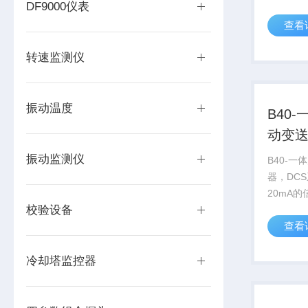
DF9000仪表
的TD92
查看
动变送传
种要求，
转速监测仪
轻、稳定
TD9...
振动温度
B40
动变
振动监测仪
B40-
器，DC
20mA
校验设备
制生产的T
查看
机壳振动
满足这种
质量轻、
冷却塔监控器
性能 ...