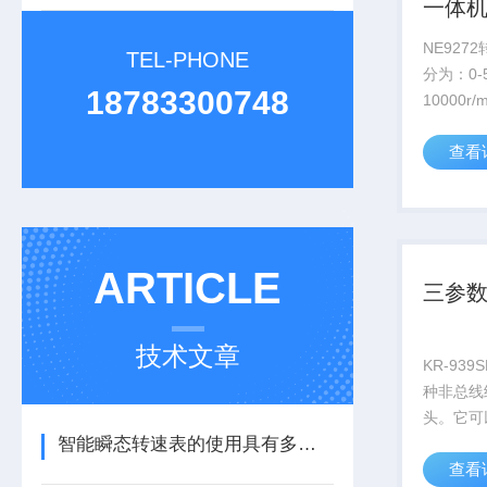
一体
NE927
TEL-PHONE
分为：0-50
18783300748
10000r/m
以校验磁
查看
转速传感
ARTICLE
三参
技术文章
KR-93
种非总线
头。它可以
智能瞬态转速表的使用具有多方面的重要意义
型风机安
查看
现单台设