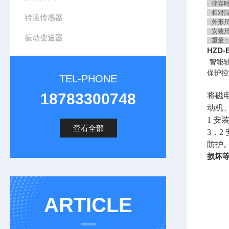
储存时－
相对湿
转速传感器
外形尺寸
安装尺寸
振动变送器
重量：
HZD
智能
保护控
TEL-PHONE
18783300748
将磁
动机
1 
查看全部
3．
防护
损坏
ARTICLE