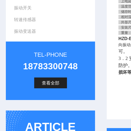
上电延
温度范围
振动开关
储存时－
相对湿
转速传感器
外形尺寸
安装尺寸
振动变送器
重量：
HZD
向振动
可。
TEL-PHONE
3．
18783300748
防护
损坏
查看全部
ARTICLE