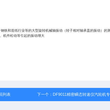
、钢铁和造纸行业等的大型旋转机械轴振动（转子相对轴承盖的振动）的
、机件松动等引起的振动增大
回列表
下一个：
DF9011精密瞬态转速仪汽轮机