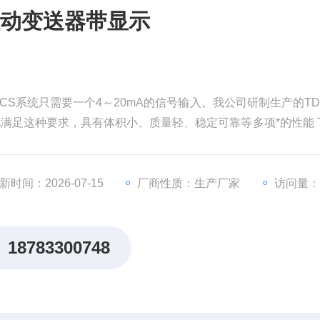
05振动变送器带显示
示，DCS系统只需要一个4～20mA的信号输入。我公司研制生产的TD9
满足这种要求，具有体积小、质量轻、稳定可靠等多项*的性能 T
感元件及测量、转换、积分、放大、变送等主要电路组成。
新时间：2026-07-15
厂商性质：生产厂家
访问量：
18783300748