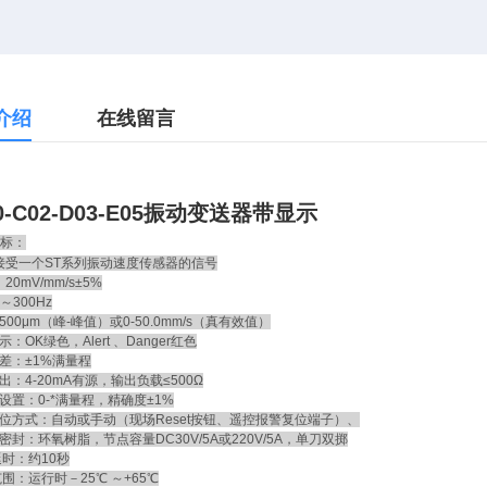
介绍
在线留言
0-C02-D03-E05振动变送器带显示
标：
接受一个ST系列振动速度传感器的信号
0mV/mm/s±5%
～300Hz
00μm（峰-峰值）或0-50.0mm/s（真有效值）
示：OK绿色，Alert 、Danger红色
差：±1%满量程
：4-20mA有源，输出负载≤500Ω
置：0-*满量程，精确度±1%
位方式：自动或手动（现场Reset按钮、遥控报警复位端子）、
封：环氧树脂，节点容量DC30V/5A或220V/5A，单刀双掷
时：约10秒
：运行时－25℃ ～+65℃