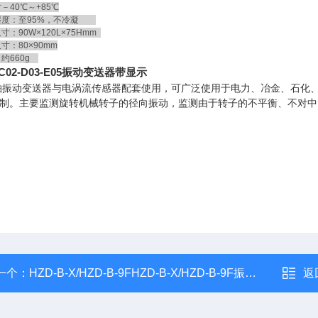
40℃～+85℃
度：至95%，不冷凝
：90W×120L×75Hmm
：80×90mm
约660g
-C02-D03-E05振动变送器带显示
轴振动变送器与电涡流传感器配套使用，可广泛使用于电力、冶金、石化
制。主要监测旋转机械转子的径向振动，监测由于转子的不平衡、不对中
一个：
HZD-B-X/HZD-B-9FHZD-B-X/HZD-B-9F振动探头振动变送器
返