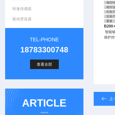
储存时－
相对湿
转速传感器
外形尺寸
安装尺寸
振动变送器
重量：
B200
智能
保护控
TEL-PHONE
18783300748
查看全部
上
ARTICLE