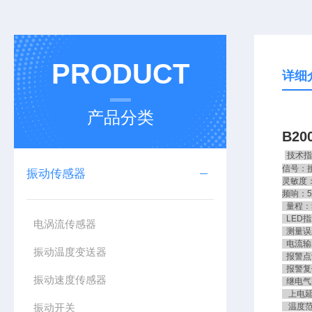
PRODUCT
详细
产品分类
B20
技术指
信号：
振动传感器
灵敏度：2
频响：5
量程：5
LED指
电涡流传感器
测量误
电流输出
振动温度变送器
报警点设
报警复
振动速度传感器
继电气密
上电延
振动开关
温度范围