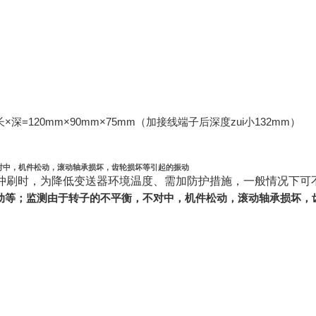
长×深=120mm×90mm×75mm（加接线端子后深度zui小132mm）
对中，机件松动，滚动轴承损坏，齿轮损坏等引起的振动
等冲刷时，为降低变送器环境温度、需加防护措施，一般情况下可
动等；监测由于转子的不平衡，不对中，机件松动，滚动轴承损坏，