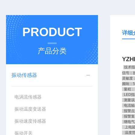
PRODUCT
详细
产品分类
YZH
技术指
信号：
振动传感器
灵敏度：2
频响：5
量程：5
LED指
电涡流传感器
测量误
电流输出
振动温度变送器
报警点设
报警复
振动速度传感器
继电气密
上电延
振动开关
温度范围