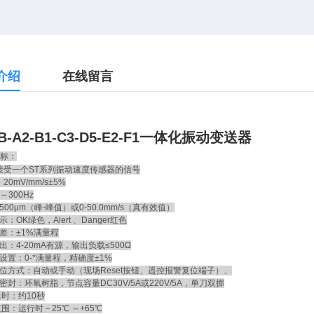
介绍
在线留言
B-A2-B1-C3-D5-E2-F1一体化振动变送器
标：
接受一个ST系列振动速度传感器的信号
0mV/mm/s±5%
～300Hz
00μm（峰-峰值）或0-50.0mm/s（真有效值）
示：OK绿色，Alert 、Danger红色
差：±1%满量程
：4-20mA有源，输出负载≤500Ω
置：0-*满量程，精确度±1%
位方式：自动或手动（现场Reset按钮、遥控报警复位端子）、
封：环氧树脂，节点容量DC30V/5A或220V/5A，单刀双掷
时：约10秒
：运行时－25℃ ～+65℃