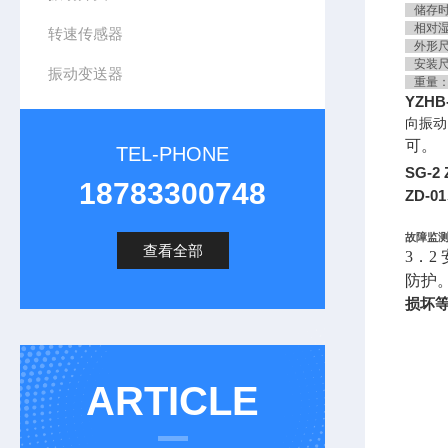
储存时－
相对湿
转速传感器
外形尺寸
安装尺寸
振动变送器
重量：
YZHB
向振动
可。
TEL-PHONE
SG-2
18783300748
ZD-
故障监
查看全部
3．
防护
损坏
ARTICLE