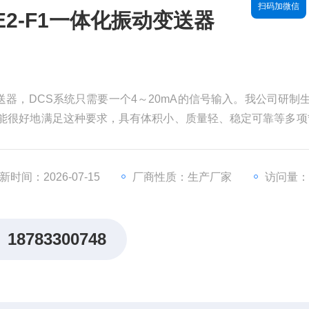
扫码加微信
D5-E2-F1一体化振动变送器
体化振动变送器，DCS系统只需要一个4～20mA的信号输入。我公司研制
感器能很好地满足这种要求，具有体积小、质量轻、稳定可靠等多项
由加速度敏感元件及测量、转换、积分、放大、变送等主要电路组成
新时间：2026-07-15
厂商性质：生产厂家
访问量：
18783300748