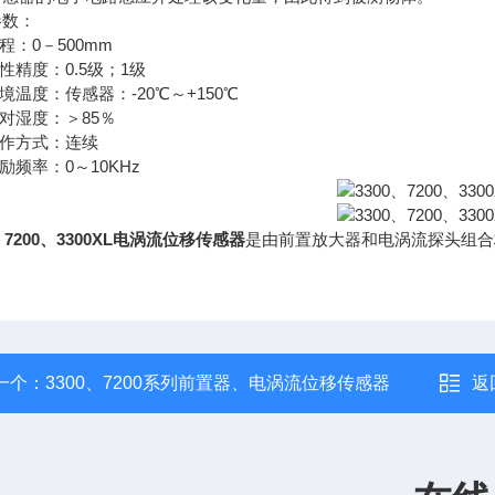
参数：
量程：0－500mm
线性精度：0.5级；1级
环境温度：传感器：-20℃～+150℃
相对湿度：＞85％
工作方式：连续
激励频率：0～10KHz
0、7200、3300XL电涡流位移传感器
是由前置放大器和电涡流探头组合
一个：
3300、7200系列前置器、电涡流位移传感器
返