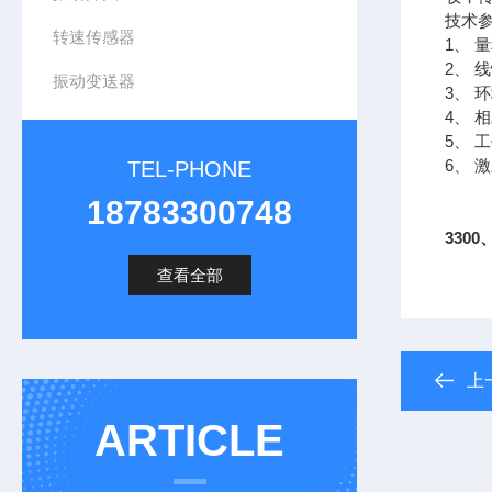
技术
转速传感器
1、 
2、 
振动变送器
3、 
4、 
5、 
6、 
TEL-PHONE
18783300748
330
查看全部
上
ARTICLE