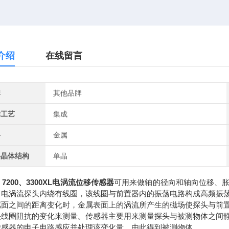
介绍
在线留言
牌
其他品牌
作工艺
集成
料
金属
料晶体结构
单晶
0、7200、3300XL电涡流位移传感器
可用来做轴的径向和轴向位移、
，电涡流探头内绕有线圈，该线圈与前置器内的振荡电路构成高频振
属面之间的距离变化时，金属表面上的涡流所产生的磁场使探头与前
头线圈阻抗的变化来测量。传感器主要用来测量探头与被测物体之间
传感器的电子电路感应并处理该变化量，由此得到被测物体。