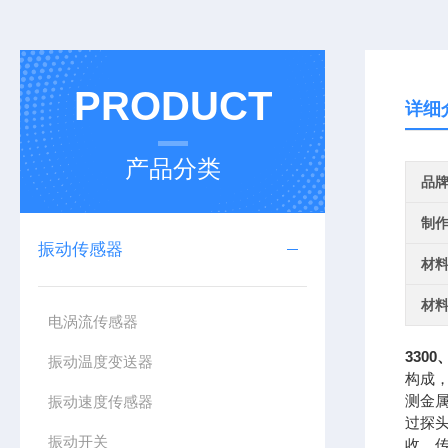
PRODUCT
详细
产品分类
品
制
振动传感器
材
材
电涡流传感器
330
振动温度变送器
构成
测金
振动速度传感器
过探
振动开关
收，