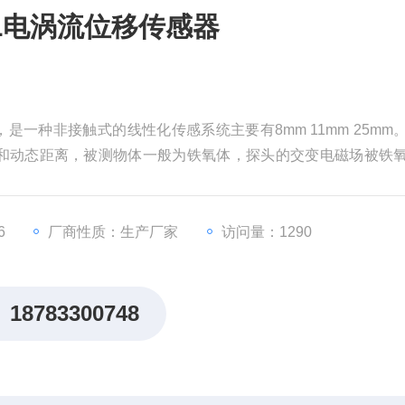
0XL电涡流位移传感器
感器，是一种非接触式的线性化传感系统主要有8mm 11mm 25mm
和动态距离，被测物体一般为铁氧体，探头的交变电磁场被铁
化量，由此得到被测物体。
6
厂商性质：生产厂家
访问量：1290
18783300748