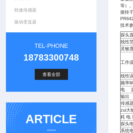
等）
转速传感器
接转
PR64
振动变送器
技术参
探头直
线性范
TEL-PHONE
灵敏度
18783300748
工作
查看全部
线性误
频率
电 
输出
传感
zui
ARTICLE
耗 电
探头
系统