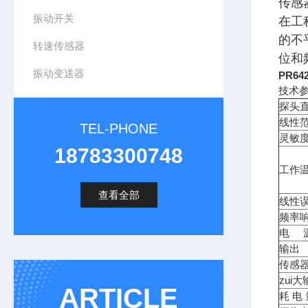
传感
振动开关
在工
的不
转速传感器
位和
振动变送器
PR64
技术参
探头直
线性范
TEL-PHONE
灵敏度
18783300748
工作
查看全部
线性误
频率
电 
输出
传感
zui
ARTICLE
耗 电