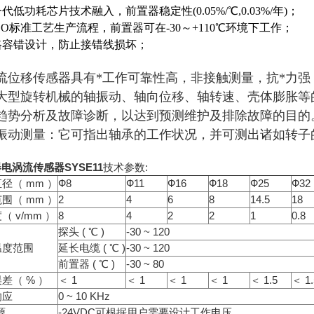
一代低功耗芯片技术融入，前置器稳定性(0.05%/℃,0.03%/年)；
ISO标准工艺生产流程，前置器可在-30～+110℃环境下工作；
电路容错设计，防止接错线损坏；
流位移传感器具有*工作可靠性高，非接触测量，抗*力
大型旋转机械的轴振动、轴向位移、轴转速、壳体膨胀等
趋势分析及故障诊断，以达到预测维护及排除故障的目的
振动测量：它可指出轴承的工作状况，并可测出诸如转子
电涡流传感器SYSE11
技术参数:
径（ mm ）
Ф8
Ф11
Ф16
Ф18
Ф25
Ф32
围（ mm ）
2
4
6
8
14.5
18
（ v/mm ）
8
4
2
2
1
0.8
探头 ( ℃ )
-30 ~ 120
温度范围
延长电缆 ( ℃ )
-30 ~ 120
前置器 ( ℃ )
-30 ~ 80
差（ % ）
＜ 1
＜ 1
＜ 1
＜ 1
＜ 1.5
＜ 1.
响应
0 ~ 10 KHz
源
-24VDC可根据用户需要设计工作电压