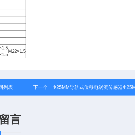
×1.5
M22×1.5
×1.5
回列表
下一个：
Φ25MM导轨式位移电涡流传感器Φ25
留言