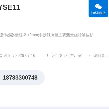
SE11
扫码加微信
涡流传感器量程-2-+2mm;非接触测量主要测量旋转轴位移
新时间：2026-07-16
厂商性质：生产厂家
访问量：
18783300748