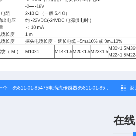
-2— -18V
器电阻
2-10 Ω （一般 5.4 Ω）
大输出电压
约 -22VDC(-24VDC 电源供电时 )
 量
＜ 10 mA
电缆长度
1 m
电缆长度
探头电缆长度 + 延长电缆 =5m±10% 或 9m±10%
M30×1.5
M36
纹（ M ）
M10×1
M14×1.5
M20×1.5
M22×1.5
M22×1.5
M22
一个：
85811-01-85475电涡流传感器85811-01-85475
返
在线