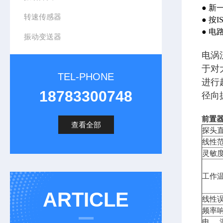
● 新
转速传感器
● 按
● 
振动变送器
电涡
于对
TEL-PHONE
进行
18783300748
径向
前置器
查看全部
探头直
线性范
灵敏度
工作
ARTICLE
线性误
频率
电 