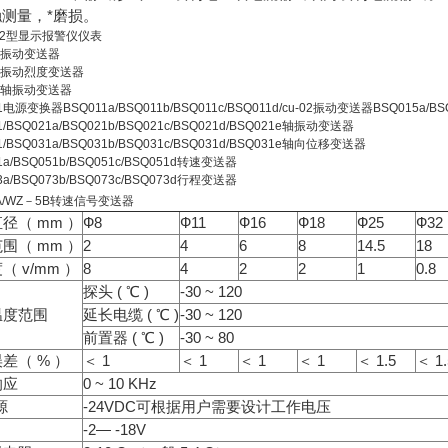
触测量，*磨损。
2
型显示报警仪仪表
振动变送器
振动烈度变送器
轴振动变送器
1
电源变换器
BSQ011a/BSQ011b/BSQ011c/BSQ011d/cu-02
振动变送器
BSQ015a/BS
/BSQ021a/BSQ021b/BSQ021c/BSQ021d/BSQ021e
轴振动变送器
/BSQ031a/BSQ031b/BSQ031c/BSQ031d/BSQ031e
轴向位移变送器
a/BSQ051b/BSQ051c/BSQ051d
转速变送器
a/BSQ073b/BSQ073c/BSQ073d
行程变送器
A/WZ
－
5B
转速信号变送器
径（ mm ）
Ф8
Ф11
Ф16
Ф18
Ф25
Ф32
围（ mm ）
2
4
6
8
14.5
18
（ v/mm ）
8
4
2
2
1
0.8
探头 ( ℃ )
-30 ~ 120
温度范围
延长电缆 ( ℃ )
-30 ~ 120
前置器 ( ℃ )
-30 ~ 80
差（ % ）
＜ 1
＜ 1
＜ 1
＜ 1
＜ 1.5
＜ 1.
响应
0 ~ 10 KHz
源
-24VDC可根据用户需要设计工作电压
-2— -18V