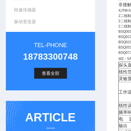
非接
转速传感器
XJTM-0
2
二线制
振动变送器
2
二线制
2
二线制
BSQ00
BSQ021
BSQ031
TEL-PHONE
BSQ051
BSQ073
18783300748
WZ
－
5
探头直
线性范
查看全部
灵敏度
工作
线性误
频率
ARTICLE
电 
输出