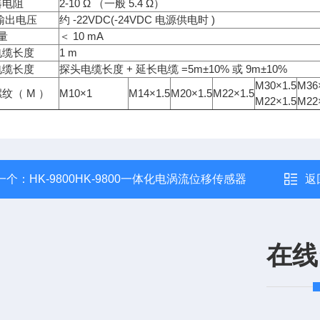
器电阻
2-10 Ω （一般 5.4 Ω）
大输出电压
约 -22VDC(-24VDC 电源供电时 )
 量
＜ 10 mA
电缆长度
1 m
电缆长度
探头电缆长度 + 延长电缆 =5m±10% 或 9m±10%
M30×1.5
M36
纹（ M ）
M10×1
M14×1.5
M20×1.5
M22×1.5
M22×1.5
M22
一个：
HK-9800HK-9800一体化电涡流位移传感器
返
在线