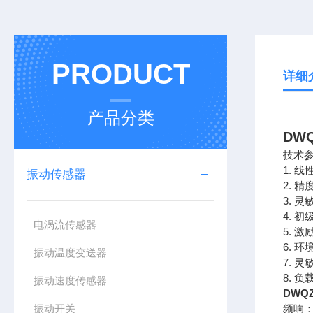
PRODUCT
详细
产品分类
DW
技术
1. 线
振动传感器
2. 精
3. 灵
4. 初
电涡流传感器
5. 激
6. 环
振动温度变送器
7. 灵
8. 负
振动速度传感器
DWQ
振动开关
频响：