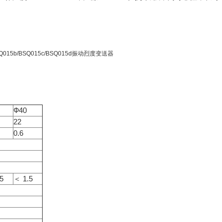
Q015b/BSQ015c/BSQ015d
振动烈度变送器
Ф40
22
0.6
5
＜ 1.5