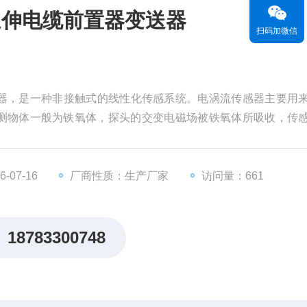
延伸电缆前置器变送器
扫码加微信
送器，是一种非接触式的线性化传感系统。电涡流传感器主要用
测物体一般为铁氧体，探头的交变电磁场被铁氧体所吸收，传
被测物体的位移量。具有*工作可靠性好、测量范围宽、灵敏度
油污等介质的影响等优点。
-07-16
厂商性质：生产厂家
访问量：661
18783300748