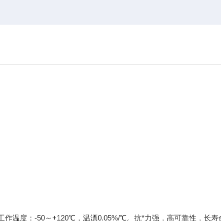
温度：-50～+120℃，温漂0.05%/℃。抗*力强，高可靠性，长寿