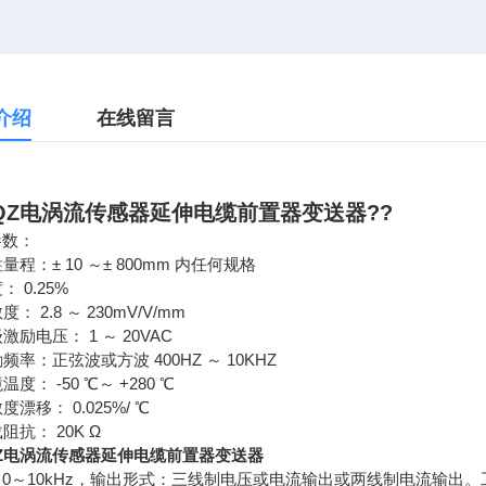
介绍
在线留言
QZ电涡流传感器延伸电缆前置器变送器
??
参数：
性量程：± 10 ～± 800mm 内任何规格
度： 0.25%
敏度： 2.8 ～ 230mV/V/mm
级激励电压： 1 ～ 20VAC
励频率：正弦波或方波 400HZ ～ 10KHZ
境温度： -50 ℃～ +280 ℃
敏度漂移： 0.025%/ ℃
载阻抗： 20K Ω
Z电涡流传感器延伸电缆前置器变送器
0～10kHz，输出形式：三线制电压或电流输出或两线制电流输出。工作