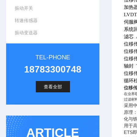
加热器
振动开关
LVDT
转速传感器
伺服阀 
系统回油
振动变送器
滤芯 A
位移传感
位移传
TEL-PHONE
位移传
轴封 
18783300748
位移传感
循环柱
查看全部
位移传
在业界
过滤材
采用中
原理：
化与铁
用于高
ARTICLE
ET