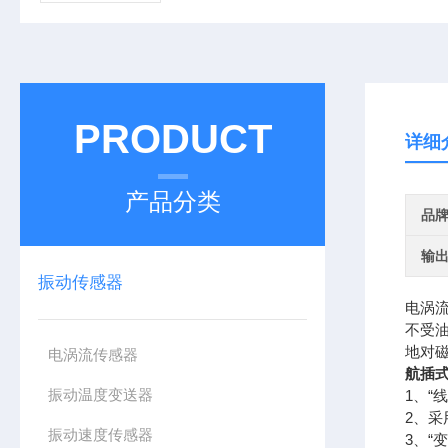
PRODUCT
详细
产品分类
品
输
振动传感器
电涡
不受
地对磁
电涡流传感器
航插
振动温度变送器
1、“
2、采
振动速度传感器
3、“