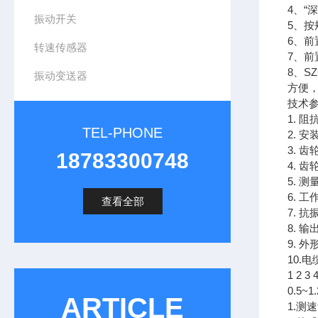
4、“
振动开关
5、按
6、
转速传感器
7、前
8、SZC
振动变送器
方便
技术
1. 阻
TEL-PHONE
2. 安
3. 
18783300748
4. 
5. 测
6. 工
查看全部
7. 抗
8. 
9. 外
10.
1 2 3 
0.5~1
ARTICLE
1.测