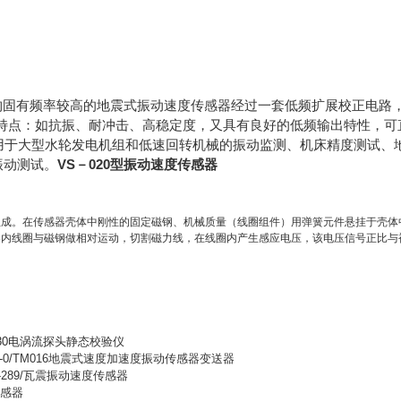
构固有频率较高的地震式振动速度传感器经过一套低频扩展校正电路
的一些特点：如抗振、耐冲击、高稳定度，又具有良好的低频输出特性，可
器适用于大型水轮发电机组和低速回转机械的振动监测、机床精度测试、
。
VS－020型振动速度传感器
振动测试
组成。在传感器壳体中刚性的固定磁钢、机械质量（线圈组件）用弹簧元件悬挂于壳体
器内线圈与磁钢做相对运动，切割磁力线，在线圈内产生感应电压，该电压信号正比与
/DZ-30电涡流探头静态
校验仪
-0/TM016
地震式速度加速度振动传感器变送器
289/
瓦震振动速度传感器
感器