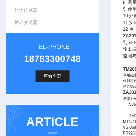
8 测
9 使
转速传感器
10 外
振动变送器
11 安
12 重
ZA3
到0.
TEL-PHONE
输出振
监测
18783300748
TM2
利用磁
查看全部
作时将
体的振
ZA3
送器HR-
SJ601
TM054
ARTICLE
MTN/11
VS-068
PR9266