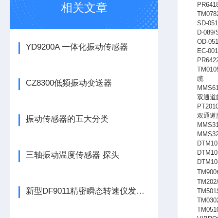
相关文章
PR641
TM078
SD-051
D-089/
OD-051
YD9200A 一体化振动传感器
EC-001
PR642
TM010
缆
CZ8300低频振动变送器
MMS61
双通道
PT2010
双通道
振动传感器的五大分类
MMS31
MMS32
DTM1
DTM10
三轴振动温度传感器 探头
DTM10
TM900
TM202
新型DF9011精密瞬态转速仪发布，为工业转速监测带来革新
TM501
TM030
TM051