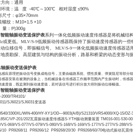
量方向：通用
用环境：温 度 -40℃～100℃ 相对湿度 ≤90%
形尺寸：φ35×70mm
装螺纹：M10×1.5 ×10
 量：约300g
01智能轴振动变送保护表
系列一体化低频振动速度传感器是将机械结
5Hz或更低。MLV/S-9低频振动传感器既保持了振动速度传感器
动位移信号，即振幅信号。 MLV/S-9一体化低频振动速度传感
与地质勘探、高层建筑与结构的振动分析，路基和桥梁的动态变形与
01轴振动变送保护表
电感应原理把振动信号变换成电信号，主要由磁路系统、惯性质量、弹簧阻尼等部分
传感器安装在被测的设备上，当机械设备在传感器工作频率范围内产生振动时，传感
动速度值，既监测到振动速度值，若对该信号进行积分放大得到振动位移幅值。
01智能轴振动变送保护表
2000/TR4101/
1/SJ6021/SJ6031
变送器
0/3300XL/WIN-400/HY-XY1/OD
—9003(A/B)/S21310/VRS4000/XQ-15
85IC/VP-201/202
瓦震振动速度传感器
S-YTH
振动测量装置
TM016-001-530-00
/VS-069/VS-077/VS-079/VS-080/VS-168/VS-169/VS-177/VS-277/VS-288/VS-
/10 PR9268/11 PR9266/12 PR9268/20/30 PR9268/60/70
电动式振动瓦震传