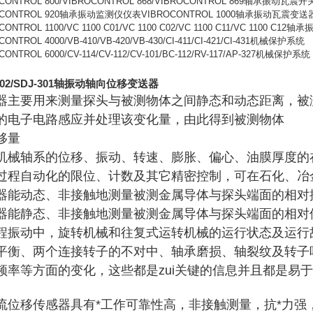
CONTROL 800/VIBROCONTROL 868/VIBROCONTROL 869
轴承振动瓦震开
CONTROL 920
轴承振动监测仪仪表
VIBROCONTROL 1000
轴承振动瓦震变送
ONTROL 1100/VC 1100 C01/VC 1100 C02/VC 1100 C11/VC 1100 C12
轴承
ONTROL 4000/VB-410/VB-420/VB-430/CI-411/CI-421/CI-431
机械保护系统
ONTROL 6000/CV-114/CV-112/CV-101/BC-112/RV-117/AP-327
机械保护系统
-302/SDJ-301轴振动轴向位移变送器
器主要用来测量探头与被测物体之间静态和动态距离，被
的电子电路感应并处理该变化量，由此得到被测物体
移量
机械轴系的位移、振动、转速、膨胀、偏心、油膜厚度的
过程自动化的限位、计数及其它精密控制，可在石化、冶
器能动态、非接触地测量被测金属导体与探头端面的相对
器能静态、非接触地测量被测金属导体与探头端面的相对
程振动中，旋转机械和往复式运转机械的运行状态及运行
平衡、两个连接转子的不对中、轴承磨损、轴裂纹及转子
频率等方面的变化，这些都是zui关键的信息并且都是易
流位移传感器具有*工作可靠性高，非接触测量，抗*力