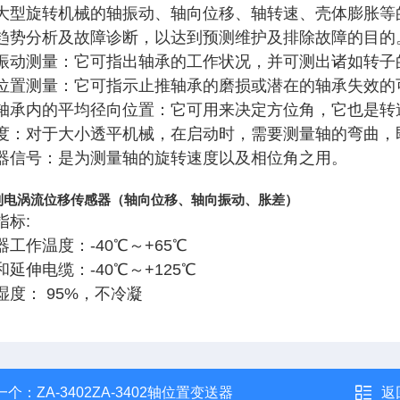
大型旋转机械的轴振动、轴向位移、轴转速、壳体膨胀等
趋势分析及故障诊断，以达到预测维护及排除故障的目的
振动测量：它可指出轴承的工作状况，并可测出诸如转子
位置测量：它可指示止推轴承的磨损或潜在的轴承失效的
轴承内的平均径向位置：它可用来决定方位角，它也是转
度：对于大小透平机械，在启动时，需要测量轴的弯曲，
器信号：是为测量轴的旋转速度以及相位角之用。
系列电涡流位移传感器（轴向位移、轴向振动、胀差）
指标:
器工作温度：-40℃～+65℃
和延伸电缆：-40℃～+125℃
湿度： 95%，不冷凝
一个：
ZA-3402ZA-3402轴位置变送器
返