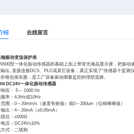
介绍
在线留言
01轴振动变送保护表
N500型一体化振动传感器的基础上加上带背光液晶显示屏，把振动
输出, 直接连接DCS、PLC或其它设备，真正实现了“传感器十监
表价格也很实惠，是工厂设备振动测量监控的理想选择。
5504 DC24V一体化振动传感器
响应： 5～ 1000 Hz
频率：4.5Hz或10Hz
量范围：0～20mm/s（速度有效值）或0～200um（位移峰峰值）
号输出：4～20mA（±0.05mA）
出阻抗：≤500Ω
作电压：DC24V±10%
线方式：二线制