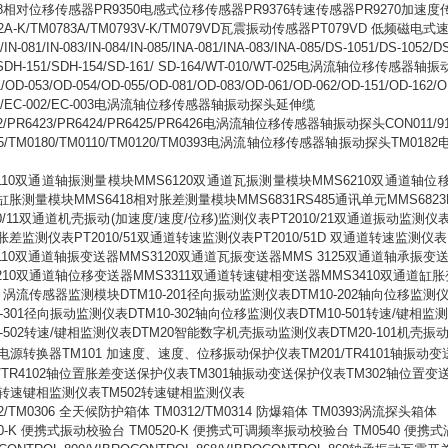
8
相对位移传感器
PR9350
电感式位移传感器
PR9376
转速传感器
PR9270
加速度
2A-K/TM0783A/TM0793V-K/TM079VD
瓦震振动传感器
PT079VD
低频磁电式
/IN-081/IN-083/IN-084/IN-085/INA-081/INA-083/INA-085/DS-1051/DS-1052
SDH-151/SDH-154/SD-161/ SD-164/WT-010/WT-025
电涡流轴位移传感器轴振
/OD-053/OD-054/OD-055/OD-081/OD-083/OD-061/OD-062/OD-151/OD-162/O
/EC-002/EC-003
电涡流轴位移传感器轴振动探头延伸缆
2/PR6423/PR6424/PR6425/PR6426
电涡流轴位移传感器轴振动探头
CON011/9
5/TM0180/TM0110/TM0120/TM0393
电涡流轴位移传感器轴振动探头
TM0182
10
双通道轴振测量模块
MMS6120
双通道瓦振测量模块
MMS6210
双通道轴位
缸胀测量模块
MMS6418
相对胀差测量模块
MMS6831RS485
通讯单元
MMS6823
/11
双通道机壳振动
(
加速度
/
速度
/
位移
)
监测仪表
PT2010/21
双通道振动监测仪
胀差监测仪表
PT2010/51
双通道转速监测仪表
PT2010/51D
双通道转速监测仪表
10
双通道轴振变送器
MMS3120
双通道瓦振变送器
MMS 3125
双通道轴承振变
10
双通道轴位移变送器
MMS3311
双通道转速键相变送器
MMS3410
双通道缸胀
0
涡流传感器监测模块
DTM10-201
径向振动监测仪表
DTM10-202
轴向位移监测
-301
径向振动监测仪表
DTM10-302
轴向位移监测仪表
DTM10-501
转速
/
键相监测
-502
转速
/
键相监测仪表
DTM20
智能数字机壳振动监测仪表
DTM20-101
机壳振
电源转换器
TM101
加速度、速度、位移振动保护仪表
TM201/TR4101
轴振动变
/TR4102
轴位置胀差变送保护仪表
TM301
轴振动变送保护仪表
TM302
轴位置变
转速键相监测仪表
TM502
转速键相监测仪表
2/TM0306
全天候防护箱体
TM0312/TM0314
防爆箱体
TM0393
涡流探头箱体
0-K
便携式振动校验台
TM0520-K
便携式可调频率振动校验台
TM0540
便携式