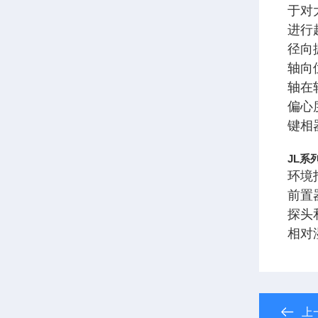
于对
进行
径向
轴向
轴在
偏心
键相
JL
环境
前置
探头
相对
上