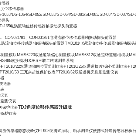
传感器
速度位移传感器
/DS-1053/DS-1054/SD-052/SD-053/SD-054/SD-081/SD-083/SD-084/SD-087/SD-
动探头
D-165
电涡流轴位移传感器轴振动探头前置器
1
、
CON021/91
、
CON031/91
电涡流轴位移传感器轴振动探头前置器
电涡流轴位移传感器轴振动探头前置器
TM0181
电涡流轴位移传感器轴振动探头
移测量模块
MMS6220
双通道轴偏心测量模块
MMS6312
双通道转速键相模块
MM
RS485
转换模块
DOPS
三取二转速测量系统
表
PT2010/22
双通道轴向位置监测仪表
PT2010/25
双通道摆度
/
偏心监测仪表
PT2
PT2010/53
三冗余超速保护仪表
PT2010/62
双通道机壳膨胀监测仪表
送器
变送器
仪表
仪表
动监测仪表
TDJ角度位移传感器升级版
送保护仪表
送保护仪表
涡流传感器静态校验仪
PT908
便携式振动、轴承测量仪便携式转速传感器校验