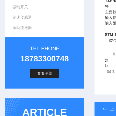
YZH
将
振动开关
主要
转速传感器
输入信
输入阻
振动变送器
STM
、
SZC
TEL-PHONE
H
18783300748
器
块
JM-B-
查看全部
ARTICLE
上