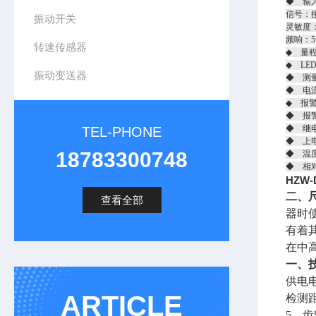
◆ 输
信号：
振动开关
灵敏度：2
频响：5
转速传感器
◆ 量程
◆ LE
振动变送器
◆ 测
◆ 电流
◆ 报
◆ 报
◆ 继电
TEL-PHONE
◆ 上
18783300748
◆ 温度
◆ 相
HZW
二、
查看全部
器时
有着其
在中
一、
供电电
ARTICLE
检测距
5、齿