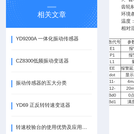
齿轮材
相关文章
环境
温度：
相对湿
YD9200A 一体化振动传感器
参数代号
参
E1
报
P1
报
CZ8300低频振动变送器
L1
EE
报警延
dot
显示
11-
4m
振动传感器的五大分类
12-
20
Bd0
0
Bd1
满
YD69 正反转转速变送器
转速校验台的使用优势及应用有哪些