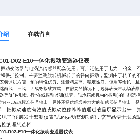
介绍
在线留言
-C01-D02-E10一体化振动变送器仪表
轴振动变送器与电涡流传感器配套使用，可广泛使用于电力、冶金、
量和保护控制。主要监测旋转机械转子的径向振动，监测由于转子的
安装调试方便、频响特性优良、测量精度高、稳定性好、使用寿命长；且
选两线、三线、四线等接线方式；在需要的情况下可选择表头带现场液晶
器等旋转机械进行*在线振动监测(机壳、轴承箱或机构的振动)的理想选
为4～20mA标准信号输出，另外还提供经缓冲放大的传感器信号输出，
屏，把振动速度有效值或振动位移峰峰值通过液晶屏显示出来，并且带
实现了“传感器十监测仪表”式的振动监测功能，该产品便于现场
监控的理想选择
-C01-D02-E10一体化振动变送器仪表
介