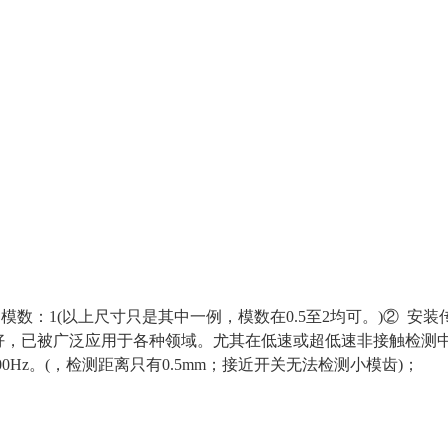
；模数：1(以上尺寸只是其中一例，模数在0.5至2均可。)
② 安装
好，已被广泛应用于各种领域。尤其在低速或超低速非接触检测
0Hz。(，检测距离只有0.5mm；接近开关无法检测小模齿)；