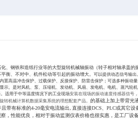
石化、钢铁和造纸行业等的大型旋转机械轴振动（转子相对轴承盖的
不平衡、不对中、机件松动等引起的振动增大。
可以提供动态信号输出
内置高温冲击保护、过载保护、反接保护、防雷击保护；可选多种振动量
显示。是对风机、泵、压缩机、发动机、风扇、发电机、电机、蒸汽轮机
择。适用于中等温度情况下的工业现场
安装在现场的振动速度传感器信号
的基础上加上带背光
是旋转机械计算机数据采集系统的理想配套产品。
有标准的4-20毫安电流输出, 直接连接DCS、PLC或其它设
观察，性能优良，相对于振动监测仪表价格也很实惠，是工厂设