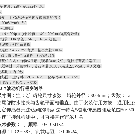
电源：220V AC或24V DC
入
接受一个VS系列振动速度传感器的信号
0mV/mm/s±5%
～300Hz
：0～500μm（峰-峰值）或0～50.0mm/s(真有效值)
D指示：OK绿色，Alert、Danger红色。
量误差：±1%满量程
输出：4～20mA有源，输出负载≤500Ω
警点设置：0～*满量程，精确度±1%
警复位方式：自动或手动（现场Reset按钮、遥控报警复位端子）
器密封：环氧树脂，节点容量DC30V/5A或220V/5A，单刀双掷
电延时：约10秒
范围：运行时-25℃～+65℃，储存时-40℃～+85℃
对湿度：至95%，不冷凝
-D-Y油动机行程变送器
尺寸图：
注：
① 齿轮尺寸参数：齿轮外径：99.3mm；齿数：12
使尾部防水接头与齿轮平面相垂直。
由于安装使用方便，通用性
它传感器无法达到的特点,这一特点*磁电传感器测速范围50~500
高速非接触检测中，可直接替代霍尔开关。
技术参数：
1、频率：0~10kHz
2、
源：DC9~38
3、负载电阻：≥1.0kΩ
4、