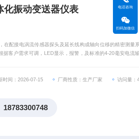
10一体化振动变送器仪表
电话咨询
扫码加微信
送器仪表，在配接电涡流传感器探头及延长线构成轴向位移的精密测量
据客户需求可调，LED显示，报警，及标准的4-20毫安电流
使用于电力、冶金、石化和造纸行业的大型旋转机械（如汽轮
量和保护控制。
时间：2026-07-15
厂商性质：生产厂家
访问量：4
18783300748