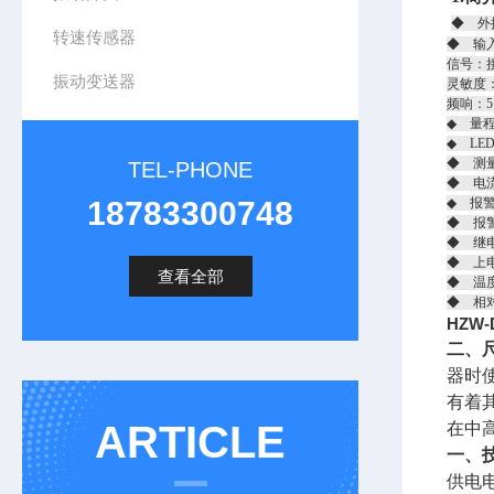
◆ 外接
转速传感器
◆ 输
信号：
振动变送器
灵敏度：2
频响：5
◆ 量程
◆ LE
◆ 测
TEL-PHONE
◆ 电流
18783300748
◆ 报
◆ 报
◆ 继电
◆ 上
查看全部
◆ 温度
◆ 相
HZW
二、
器时
有着其
ARTICLE
在中
一、
供电电