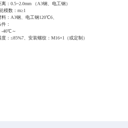
离：0.5~2.0mm （A3钢、电工钢）
轮模数：m≥1
料：A3钢、电工钢120℃
6、
条件：
-40℃～
度：≤85%
7、安装螺纹：M16×1（或定制）