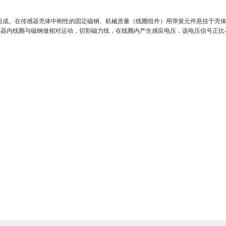
组成。在传感器壳体中刚性的固定磁钢、机械质量（线圈组件）用弹簧元件悬挂于壳
感器内线圈与磁钢做相对运动，切割磁力线，在线圈内产生感应电压，该电压信号正比