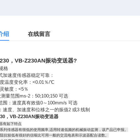
介绍
在线留言
Z230，VB-Z230AN振动变送器
?
规格
切式加速度传感器稳定可靠：
敏度温度变化率：<0.01％/℃
向灵敏度：<5％
i大测量范围ms-2：50;100;150 可选
量范围：速度真有效值0～100mm/s 可选
出：速度、加速度和位移之一的振值2 或3 线制
230，VB-Z230AN振动变送器
器有如下特点
V系列传感器有很低的使用频率,适用转速低频的机械振动监测，该产品已申报。
出阻抗较低有很好的信噪比可用一般的交流电表和示波器配合读数。