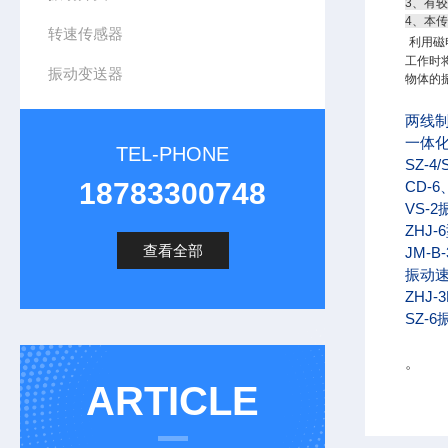
3、有
4、本
转速传感器
利用磁
工作时
振动变送器
物体的
两线
一体
TEL-PHONE
SZ-4/
18783300748
CD-6
VS-
ZHJ-6
查看全部
JM-B-
振动速
ZHJ-
SZ-6
。
ARTICLE