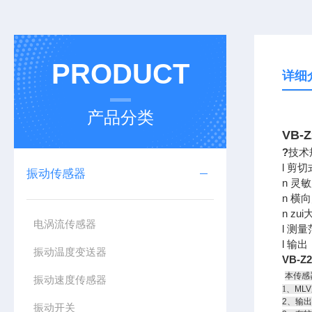
PRODUCT
详细
产品分类
VB-
?
技术
l 剪
振动传感器
n 灵
n 横
n zu
电涡流传感器
l 测
l 输
振动温度变送器
VB-Z
本传感
振动速度传感器
1
、ML
2、输
振动开关