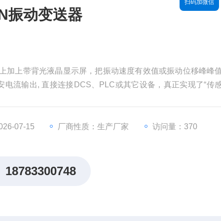
扫码加微信
0AN振动变送器
器的基础上加上带背光液晶显示屏，把振动速度有效值或振动位移峰峰
安电流输出, 直接连接DCS、PLC或其它设备，真正实现了“传
于现场观察，性能优良，相对于振动监测仪表价格也很实惠，是
6-07-15
厂商性质：生产厂家
访问量：370
18783300748