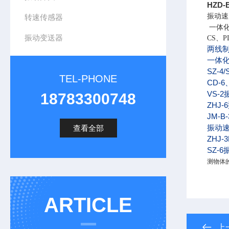
HZD
振动速
转速传感器
一体
振动变送器
CS、
两线
一体
SZ-4/
TEL-PHONE
CD-6
VS-
18783300748
ZHJ-6
JM-B-
振动速
查看全部
ZHJ-
SZ-6
测物体
ARTICLE
上