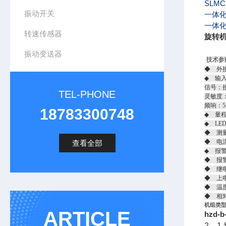
SLMC
振动开关
一体化
一体化
转速传感器
旋转机械
振动变送器
技术参
◆ 外接
◆ 输
信号：
TEL-PHONE
灵敏度：2
频响：5
18783300748
◆ 量程
◆ LE
◆ 测
◆ 电流
查看全部
◆ 报
◆ 报
◆ 继电
◆ 上
◆ 温度
◆ 相
机组类
ARTICLE
hzd
2．1 