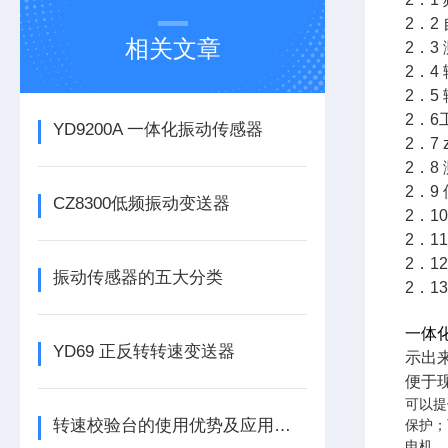
2．2
相关文章
2．3
2．4
2．5
2．6
YD9200A 一体化振动传感器
2．7
2．8
2．9
CZ8300低频振动变送器
2．1
2．1
2．1
振动传感器的五大分类
2．1
一体
YD69 正反转转速变送器
示出
便于
可以提
转速校验台的使用优势及应用有哪些
保护；
电机、