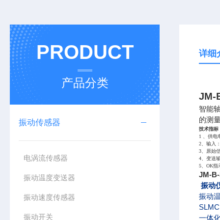
PRODUCT
详细
产品分类
JM
智能
的测
振动传感器
技术指标
1 、供电
2、输入
3、原始信
电涡流传感器
4、变送输
5、OK
JM-
振动温度变送器
振动
振动温
振动速度传感器
SLMC
振动开关
一体化