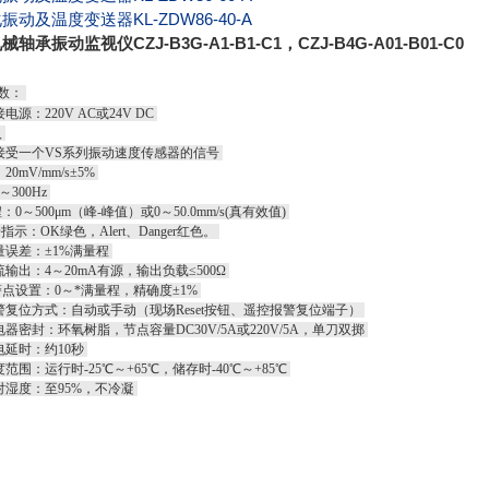
振动及温度变送器KL-ZDW86-40-A
轴承振动监视仪CZJ-B3G-A1-B1-C1，CZJ-B4G-A01-B01-C0
数：
电源：220V AC或24V DC
入
接受一个VS系列振动速度传感器的信号
0mV/mm/s±5%
～300Hz
：0～500μm（峰-峰值）或0～50.0mm/s(真有效值)
D指示：OK绿色，Alert、Danger红色。
量误差：±1%满量程
输出：4～20mA有源，输出负载≤500Ω
警点设置：0～*满量程，精确度±1%
警复位方式：自动或手动（现场Reset按钮、遥控报警复位端子）
器密封：环氧树脂，节点容量DC30V/5A或220V/5A，单刀双掷
电延时：约10秒
范围：运行时-25℃～+65℃，储存时-40℃～+85℃
对湿度：至95%，不冷凝