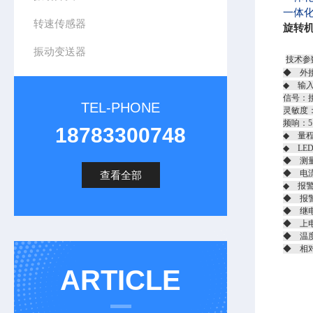
一体化
转速传感器
旋转机械
振动变送器
技术参
◆ 外接
◆ 输
信号：
TEL-PHONE
灵敏度：2
频响：5
18783300748
◆ 量程
◆ LE
◆ 测
◆ 电流
查看全部
◆ 报
◆ 报
◆ 继电
◆ 上
◆ 温度
◆ 相
ARTICLE