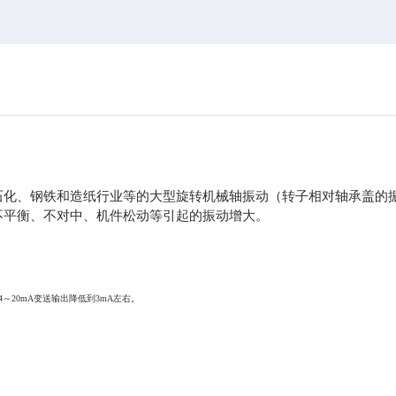
石化、钢铁和造纸行业等的大型旋转机械轴振动（转子相对轴承盖的
不平衡、不对中、机件松动等引起的振动增大。
20mA变送输出降低到3mA左右。