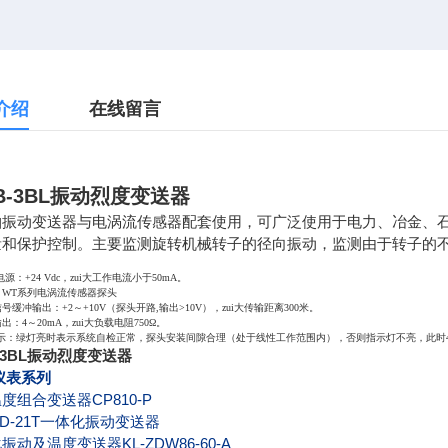
介绍
在线留言
-B-3BL振动烈度变送器
轴振动变送器与电涡流传感器配套使用，可广泛使用于电力、冶金、
量和保护控制。主要监测旋转机械转子的径向振动，监测由于转子的
电源：+24 Vdc，zui大工作电流小于50mA。
：WT系列电涡流传感器探头
号缓冲输出：+2～+10V（探头开路,输出>10V），zui大传输距离300米。
出：4～20mA，zui大负载电阻750Ω。
指示：绿灯亮时表示系统自检正常，探头安装间隙合理（处于线性工作范围内），否则指示灯不亮，此时4～
B-3BL振动烈度变送器
仪表系列
度组合变送器CP810-P
D-21T
一体化振动变送器
振动及温度变送器KL-ZDW86-60-A