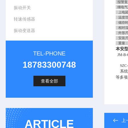
报警复
振动开关
继电气密
上电延
温度范围
转速传感器
储存时－
相对湿
振动变送器
外形尺寸
安装尺寸
重量：
本安型
TEL-PHONE
JM-B-
18783300748
SZC-
系统
等多项
查看全部
ARTICLE
上