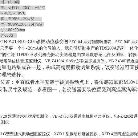
时：约10秒
：运行时－25℃ ～+65℃
40℃～+85℃
度：至95%，不冷凝
：90W×120L×75Hmm
：80×90mm
约660g
21B-A01-B01-C01轴振动位移变送
SZC-04
系列智能转速表，SZC-04F 
只需要一个4～20mA的信号输入。我公司研制生产的TD9200A系列
*的性能 TD9200A系列机壳振动变送器是由加速度敏感元件及测量、
双通道轴位移/胀差监测仪，VB-Z410/410A轴位移/差胀监测仪，VB-Z430F
测量电路集成在一起，构成高精度振动测量系统，该变送器可直接
的理想选择。
安装位置：垂直或者水平安装于被测振动点上，将传感器底部M10×
 安装尺寸及规范：参看图一，若变送器安装位置受到高温蒸汽
。
720
双通道水机摆度监测仪，VB -Z730 双通道水机振动监测仪，VB-Z420双通
监测仪
LG
型壁挂式振动烈度监控仪，XZD-L型振动烈度监控仪，XZD-4型四通道振动监