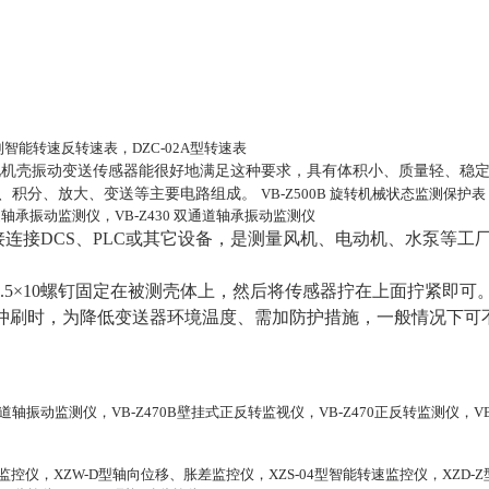
系列智能转速反转速表，DZC-02A型转速表
一体化机壳振动变送传感器能很好地满足这种要求，具有体积小、质量轻、稳
转换、积分、放大、变送等主要电路组成。
VB-Z500B 旋转机械状态监测保护表
双通道轴承振动监测仪，VB-Z430 双通道轴承振动监测仪
连接DCS、PLC或其它设备，是测量风机、电动机、水泵等工
1.5×10螺钉固定在被测壳体上，然后将传感器拧在上面拧紧即可
等冲刷时，为降低变送器环境温度、需加防护措施，一般情况下可
道轴振动监测仪，VB-Z470B壁挂式正反转监视仪，VB-Z470正反转监测仪，VB-
控仪，XZW-D型轴向位移、胀差监控仪，XZS-04型智能转速监控仪，XZD-