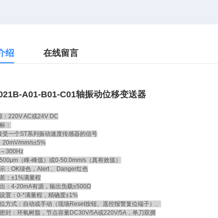
介绍
在线留言
021B-A01-B01-C01轴振动位移变送器
220V AC或24V DC
标：
接受一个ST系列振动速度传感器的信号
0mV/mm/s±5%
～300Hz
00μm（峰-峰值）或0-50.0mm/s（真有效值）
示：OK绿色，Alert 、Danger红色
差：±1%满量程
：4-20mA有源，输出负载≤500Ω
置：0-*满量程，精确度±1%
位方式：自动或手动（现场Reset按钮、遥控报警复位端子）、
封：环氧树脂，节点容量DC30V/5A或220V/5A，单刀双掷