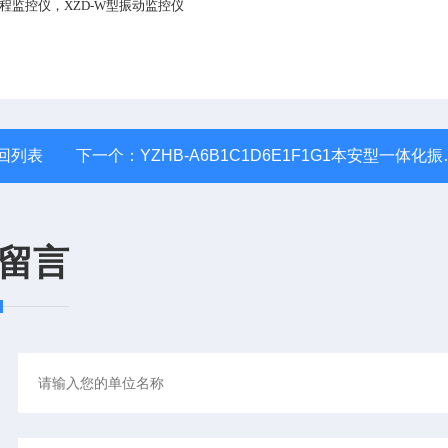
行程监控仪，XZD-W型振动监控仪
回列表
下一个：
YZHB-A6B1C1D6E1F1G1本安型一体化振动变送器YZHB-A6B1C1
留言