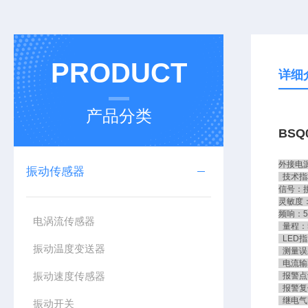
PRODUCT
详细
产品分类
BSQ
外接电源：
振动传感器
技术指
信号：
灵敏度：2
频响：5
电涡流传感器
量程：5
LED指
振动温度变送器
测量误
电流输出
振动速度传感器
报警点设
报警复
继电气密
振动开关