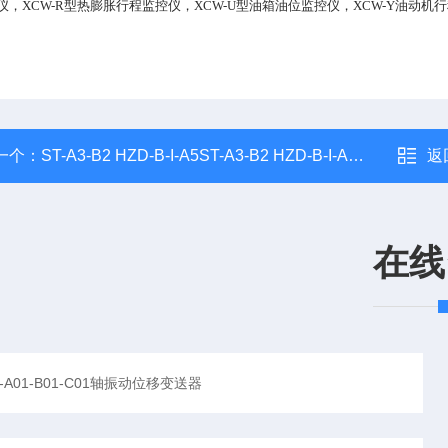
仪，XCW-R型热膨胀行程监控仪，XCW-U型油箱油位监控仪，XCW-Y油动机
一个：
ST-A3-B2 HZD-B-I-A5ST-A3-B2 HZD-B-I-A5振动探头加振动变送器
返
在线