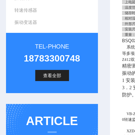
上电延
温度范围
转速传感器
储存时－
相对湿
振动变送器
外形尺寸
安装尺寸
重量：
BSQ0
TEL-PHONE
系统
等多项
18783300748
Z412
精密
振动
查看全部
1 
3
．2
防护
VB-Z
ARTICLE
0转速
XZD-