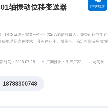
1-C01轴振动位移变送器
扫码加微信
位移变送器，DCS系统只需要一个4～20mA的信号输入。我公司研制生产
能很好地满足这种要求，具有体积小、质量轻、稳定可靠等多项*
速度敏感元件及测量、转换、积分、放大、变送等主要电路组成。
新时间：2026-07-15
厂商性质：生产厂家
访问量：
18783300748