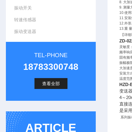
8. 大加
振动开关
9. 测
10.使
11.安装
转速传感器
12.外
13.重 量
振动变送器
【详细
ZD-
灵敏度：
频率响应
TEL-PHONE
固有频率
振幅极
18783300748
大加速度
安装方
温度范围
查看全部
HZD
变送
4～2
直接连
是采
系列振
ARTICLE