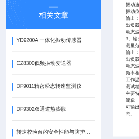
振动速
振动位
相关文章
输出：
出负载
动态波
3、输
YD9200A 一体化振动传感器
测量范
输出：
出负载
CZ8300低频振动变送器
动态波
频率相
工作温
DF9011精密瞬态转速监测仪
测试精
主要
编辑
可输出
DF9302双通道热膨胀
态。
转速校验台的安全性能与防护措施