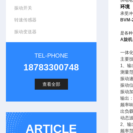
供电电
环境
振动开关
承受冲击
转速传感器
BVM
振动变送器
是各种
A旋
一体
TEL-PHONE
主要
18783300748
1、输
测量
振动速
查看全部
振动位移
振动加速
输出：
频率响
出负载
动态波
2、输
ARTICLE
频率