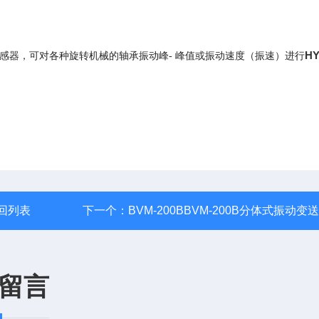
HY
传感器，可对各种旋转机械的轴承振动峰- 峰值或振动速度（振速）进行
回列表
下一个：
BVM-200BBVM-200B分体式振动变
留言