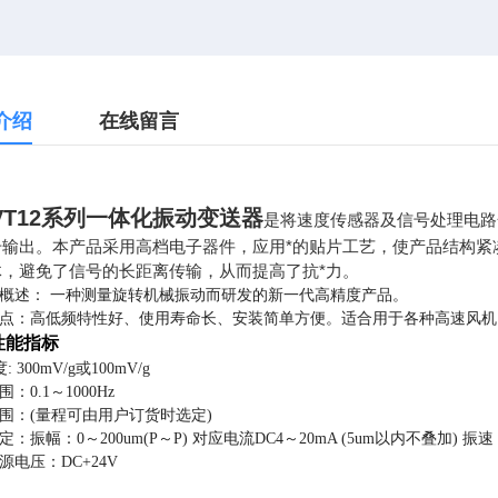
介绍
在线留言
-VT12系列一体化振动变送器
是将速度传感器及信号处理电路
号输出。本产品采用高档电子器件，应用*的贴片工艺，使产品结构紧
体，避免了信号的长距离传输，从而提高了抗*力。
概述： 一种测量旋转机械振动而研发的新一代高精度产品。
点：高低频特性好、使用寿命长、安装简单方便。适合用于各种高速风机
性能指标
: 300mV/g或100mV/g
：0.1～1000Hz
围：(量程可由用户订货时选定)
：振幅：0～200um(P～P) 对应电流DC4～20mA (5um以内不叠加) 振速：
源电压：DC+24V