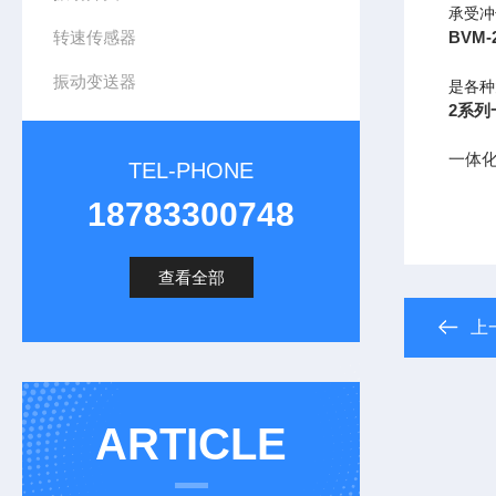
承受冲击
转速传感器
BVM
振动变送器
是各种
2系
一体
TEL-PHONE
18783300748
查看全部
上
ARTICLE