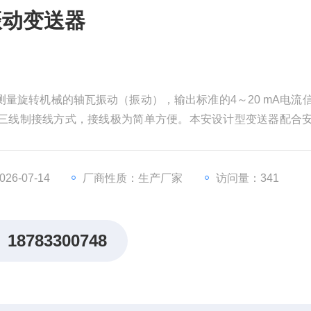
振动变送器
于测量旋转机械的轴瓦振动（振动），输出标准的4～20 mA电流
或三线制接线方式，接线极为简单方便。本安设计型变送器配合
 I B T 5。
6-07-14
厂商性质：生产厂家
访问量：341
18783300748