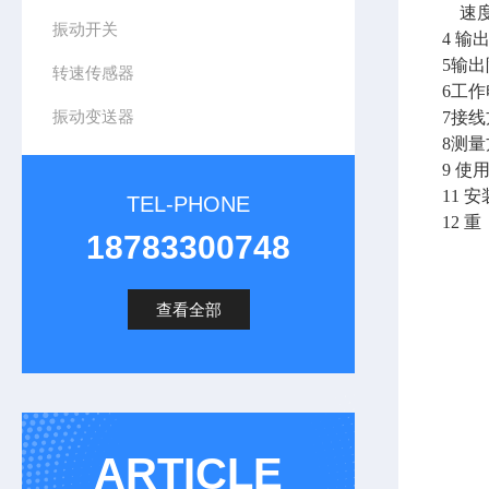
速度
振动开关
4 输
5输出
转速传感器
6工作
振动变送器
7
接线
8测
9 使
11 
TEL-PHONE
12 重
18783300748
查看全部
ARTICLE