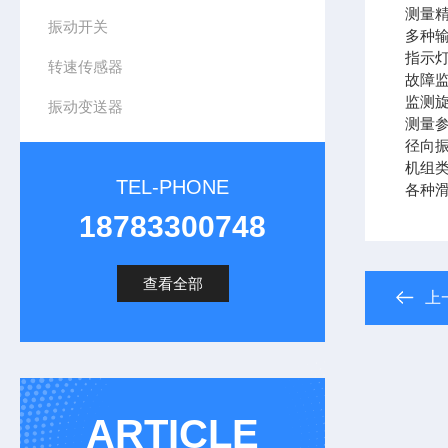
测量
振动开关
多种输
指示
转速传感器
故障
监测旋
振动变送器
测量
径向振
机组
TEL-PHONE
各种
18783300748
查看全部
上
ARTICLE