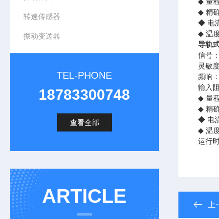
◆ 量程
◆ 精
转速传感器
◆ 电
◆ 温
振动变送器
导轨
信号
灵敏度：
TEL-PHONE
频响：
输入阻
18783300748
◆ 量程
◆ 精
◆ 电
查看全部
◆ 温
运行时
ARTICLE
上