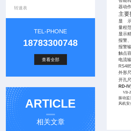
智能
器动
转速表
主要
显
量程
TEL-PHONE
显示精
18783300748
报警
报警
触点
查看全部
电流
RS48
外形
开孔
RD-
VB-Z
振动监测
ARTICLE
风机安
相关文章