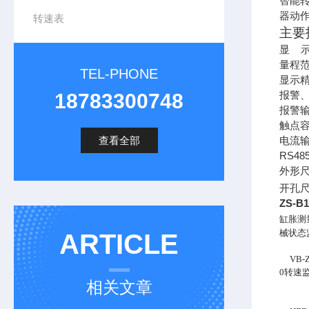
智能
器动
转速表
主要
显
量程
TEL-PHONE
显示精
18783300748
报警
报警
触点
查看全部
电流
RS48
外形
开孔
ZS-
缸胀测
械状态监
ARTICLE
VB-Z
0转速
相关文章